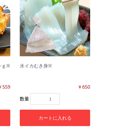
０ｇ※
水イカむき身※
￥559
￥650
数量
カートに入れる