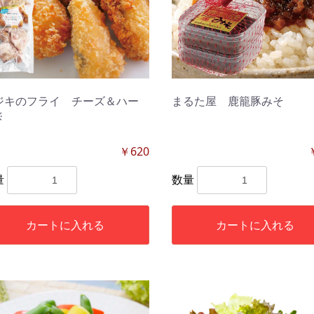
ジキのフライ チーズ＆ハー
まるた屋 鹿籠豚みそ
※
￥620
量
数量
カートに入れる
カートに入れる