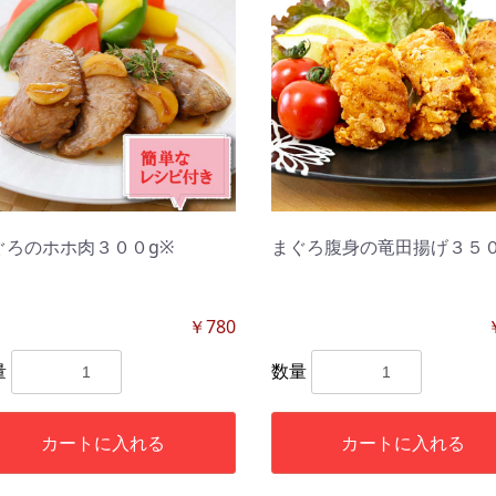
ぐろのホホ肉３００g※
まぐろ腹身の竜田揚げ３５
￥780
量
数量
カートに入れる
カートに入れる