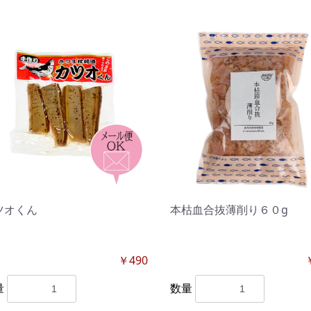
ツオくん
本枯血合抜薄削り６０g
￥490
量
数量