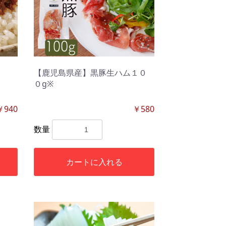
【鹿児島県産】黒豚生ハム１０
０g※
￥940
￥580
数量
カートに入れる