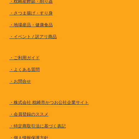
・
枕崎産鰹節・削り器
・
さつま揚げ・すり身
・
地場産品・健康食品
・
イベント / 訳アリ商品
・
ご利用ガイド
・
よくある質問
・
お問合せ
・
株式会社 枕崎市かつお公社企業サイト
・
会員登録のススメ
・
特定商取引法に基づく表記
・
個人情報保護方針