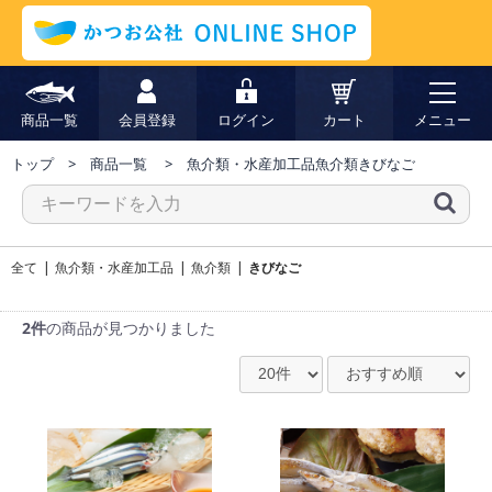
商品一覧
会員登録
ログイン
カート
メニュー
トップ
商品一覧
魚介類・水産加工品
魚介類
きびなご
全て
|
魚介類・水産加工品
|
魚介類
|
きびなご
2件
の商品が見つかりました