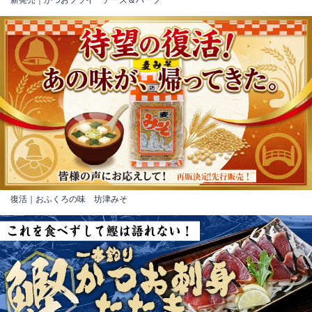
復活｜おふくろの味 坊津みそ