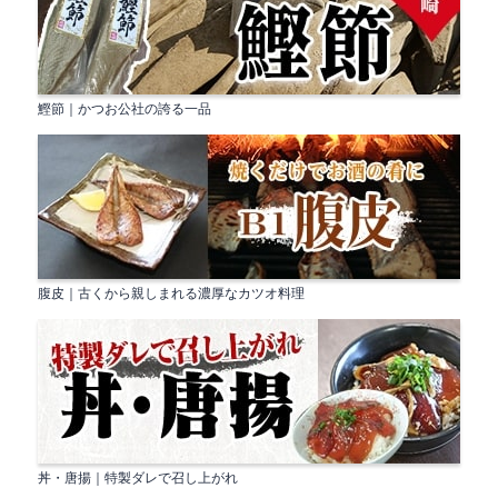
鰹節｜かつお公社の誇る一品
腹皮｜古くから親しまれる濃厚なカツオ料理
丼・唐揚｜特製ダレで召し上がれ