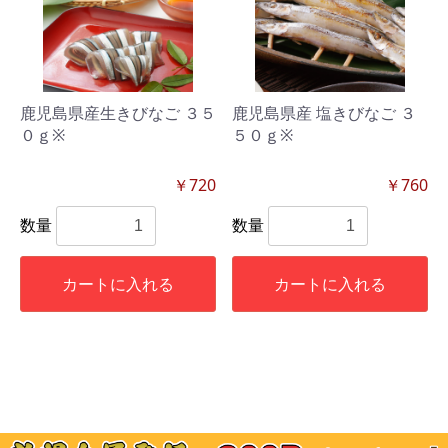
鹿児島県産生きびなご ３５
鹿児島県産 塩きびなご ３
０ｇ※
５０ｇ※
￥720
￥760
数量
数量
カートに入れる
カートに入れる