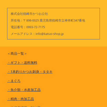
株式会社枕崎市かつお公社
所在地：〒898-0025 鹿児島県枕崎市立神本町347番地
電話番号：
0993-72-7175
メールアドレス：
info@katuo-shop.jp
＜商品一覧＞
・
ギフト・送料無料
・
1本釣りかつお刺身・タタキ
・
まぐろ
・
魚介類・水産加工品
・
精肉・肉加工品