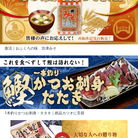
復活｜おふくろの味 坊津みそ
1本釣りかつお刺身・タタキ｜絶品カツオに舌鼓