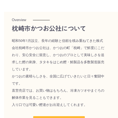
Overview
枕崎市かつお公社について
昭和50年1月設立、長年の経験と信頼を積み重ねてきた株式
会社枕崎市かつお公社は、かつおの町「枕崎」で鮮度にこだ
わり、安心安全に留意し、かつおのプロとして美味しさを追
求した鰹の刺身、タタキをはじめ鰹・鮪製品を多数製造販売
しています。
かつおの素晴らしさを、全国に広げていきたいと日々奮闘中
です。
直営売店では、お買い物はもちろん、冷凍カツオやまぐろの
解体作業を見ることもできます。
入り口では可愛い鰹達がお出迎えしてくれます。