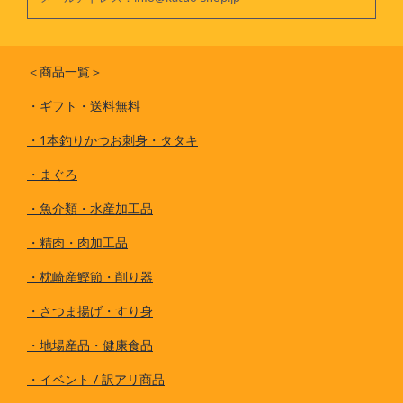
＜商品一覧＞
・
ギフト・送料無料
・
1本釣りかつお刺身・タタキ
・
まぐろ
・
魚介類・水産加工品
・
精肉・肉加工品
・
枕崎産鰹節・削り器
・
さつま揚げ・すり身
・
地場産品・健康食品
・
イベント / 訳アリ商品