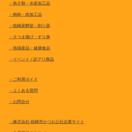
・
魚介類・水産加工品
・
精肉・肉加工品
・
枕崎産鰹節・削り器
・
さつま揚げ・すり身
・
地場産品・健康食品
・
イベント / 訳アリ商品
・
ご利用ガイド
・
よくある質問
・
お問合せ
・
株式会社 枕崎市かつお公社企業サイト