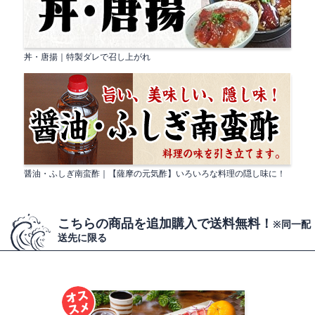
丼・唐揚｜特製ダレで召し上がれ
醤油・ふしぎ南蛮酢｜【薩摩の元気酢】いろいろな料理の隠し味に！
こちらの商品を追加購入で送料無料！
※同一配
送先に限る