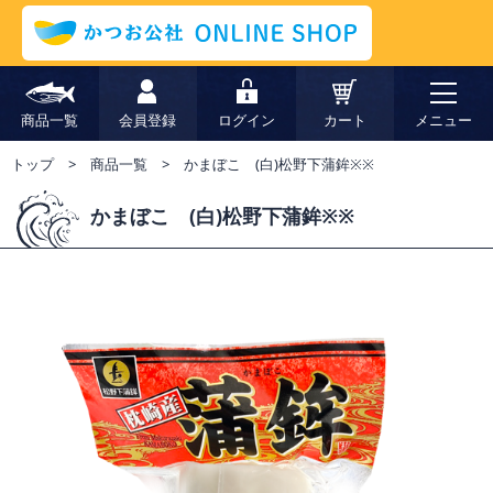
商品一覧
会員登録
ログイン
カート
メニュー
トップ
商品一覧
かまぼこ (白)松野下蒲鉾※※
かまぼこ (白)松野下蒲鉾※※