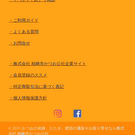
・
ご利用ガイド
・
よくある質問
・
お問合せ
・
株式会社 枕崎市かつお公社企業サイト
・
会員登録のススメ
・
特定商取引法に基づく表記
・
個人情報保護方針
© 2021
かつおの刺身、たたき、鰹節の通販やお取り寄せなら株式
会社 枕崎市かつお公社.