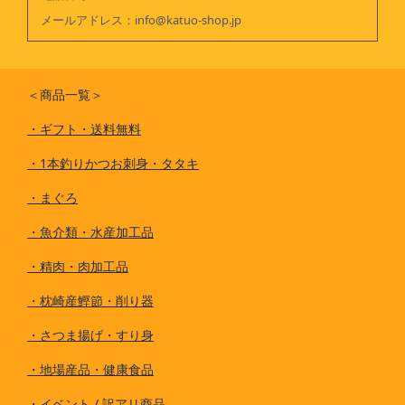
メールアドレス：
info@katuo-shop.jp
＜商品一覧＞
・
ギフト・送料無料
・
1本釣りかつお刺身・タタキ
・
まぐろ
・
魚介類・水産加工品
・
精肉・肉加工品
・
枕崎産鰹節・削り器
・
さつま揚げ・すり身
・
地場産品・健康食品
・
イベント / 訳アリ商品