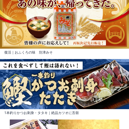
復活｜おふくろの味 坊津みそ
1本釣りかつお刺身・タタキ｜絶品カツオに舌鼓