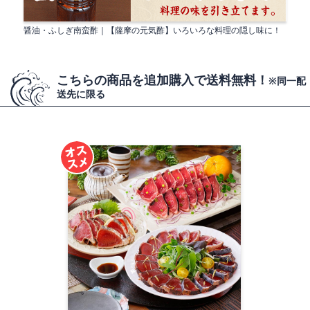
醤油・ふしぎ南蛮酢｜【薩摩の元気酢】いろいろな料理の隠し味に！
こちらの商品を追加購入で送料無料！
※同一配
送先に限る