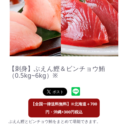
【刺身】ぶえん鰹＆ビンチョウ鮪
（0.5kg~6kg）※
【全国一律送料無料】※北海道＋700
円・沖縄+300円税込
ぶえん鰹とビンチョウ鮪をまとめて堪能できます。