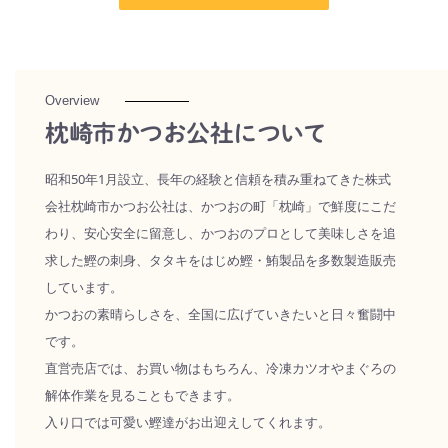
Overview
枕崎市かつお公社について
昭和50年1月設立、長年の経験と信頼を積み重ねてきた株式
会社枕崎市かつお公社は、かつおの町「枕崎」で鮮度にこだ
わり、安心安全に留意し、かつおのプロとして美味しさを追
求した鰹の刺身、タタキをはじめ鰹・鮪製品を多数製造販売
しています。
かつおの素晴らしさを、全国に広げていきたいと日々奮闘中
です。
直営売店では、お買い物はもちろん、冷凍カツオやまぐろの
解体作業を見ることもできます。
入り口では可愛い鰹達がお出迎えしてくれます。