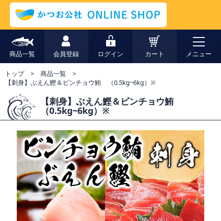
商品一覧
会員登録
ログイン
カート
メニュー
トップ
商品一覧
【刺身】ぶえん鰹＆ビンチョウ鮪 （0.5kg~6kg）※
【刺身】ぶえん鰹＆ビンチョウ鮪
（0.5kg~6kg）※