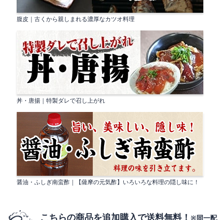
腹皮｜古くから親しまれる濃厚なカツオ料理
丼・唐揚｜特製ダレで召し上がれ
醤油・ふしぎ南蛮酢｜【薩摩の元気酢】いろいろな料理の隠し味に！
こちらの商品を追加購入で送料無料！
※同一配