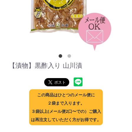
【漬物】黒酢入り 山川漬
この商品はひとつのメール便に
２袋まで入ります。
３袋以上(メール便2口〜での）ご購入
は再注文していただく方がお得です。