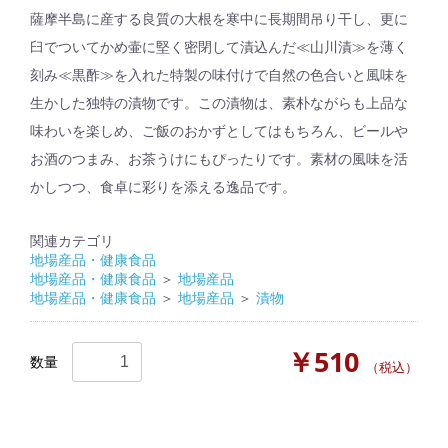
薩摩半島に産する良質の大根を寒中に長期間吊り干し、更に
臼でついてかめ壷に堅く密閉して漬込んだ≪山川漬≫を薄く
刻み≪黒酢≫を入れた特製の味付けで自然の色合いと風味を
生かした独特の漬物です。この漬物は、素朴ながらも上品な
味わいを楽しめ、ご飯のおかずとしてはもちろん、ビールや
お酒のつまみ、お茶うけにもぴったりです。素材の風味を活
かしつつ、食卓に彩りを添える逸品です。
関連カテゴリ
地場産品・健康食品
地場産品・健康食品
＞
地場産品
地場産品・健康食品
＞
地場産品
＞
漬物
￥510
数量
（税込）