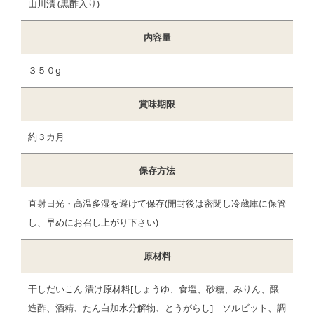
山川漬 (黒酢入り)
内容量
３５０g
賞味期限
約３カ月
保存方法
直射日光・高温多湿を避けて保存(開封後は密閉し冷蔵庫に保管
し、早めにお召し上がり下さい)
原材料
干しだいこん 漬け原材料[しょうゆ、食塩、砂糖、みりん、醸
造酢、酒精、たん白加水分解物、とうがらし] ソルビット、調