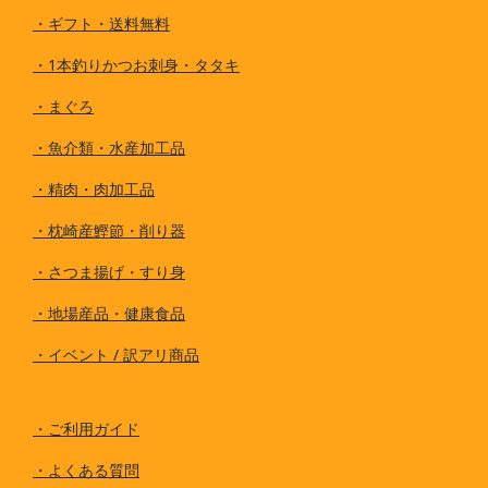
・
ギフト・送料無料
・
1本釣りかつお刺身・タタキ
・
まぐろ
・
魚介類・水産加工品
・
精肉・肉加工品
・
枕崎産鰹節・削り器
・
さつま揚げ・すり身
・
地場産品・健康食品
・
イベント / 訳アリ商品
・
ご利用ガイド
・
よくある質問