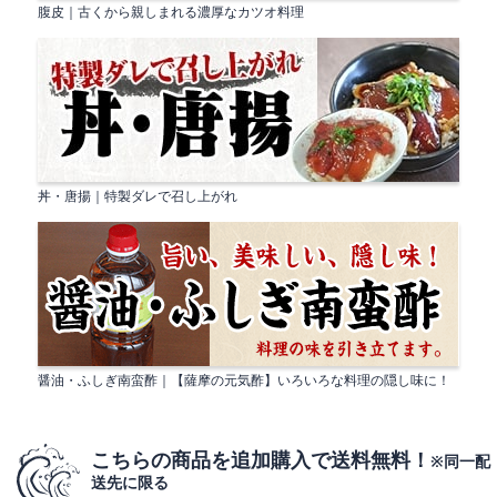
腹皮｜古くから親しまれる濃厚なカツオ料理
丼・唐揚｜特製ダレで召し上がれ
醤油・ふしぎ南蛮酢｜【薩摩の元気酢】いろいろな料理の隠し味に！
こちらの商品を追加購入で送料無料！
※同一配
送先に限る