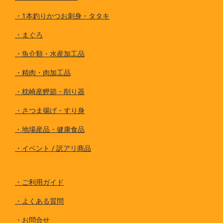
・
1本釣りかつお刺身・タタキ
・
まぐろ
・
魚介類・水産加工品
・
精肉・肉加工品
・
枕崎産鰹節・削り器
・
さつま揚げ・すり身
・
地場産品・健康食品
・
イベント / 訳アリ商品
・
ご利用ガイド
・
よくある質問
・
お問合せ