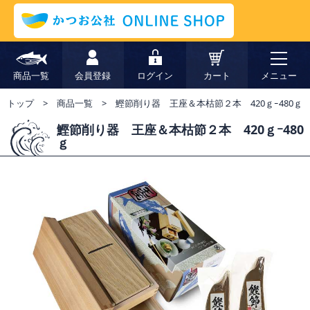
商品一覧
会員登録
ログイン
カート
メニュー
トップ
商品一覧
鰹節削り器 王座＆本枯節２本 420ｇｰ480ｇ
鰹節削り器 王座＆本枯節２本 420ｇｰ480
ｇ