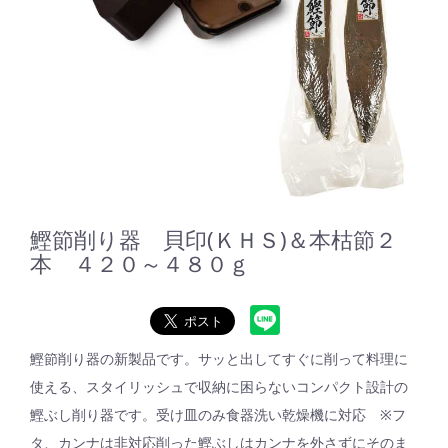
鰹節削り器 貝印(ＫＨＳ)＆本枯節２
本 ４２０～４８０ｇ
鰹節削り器の新製品です。サッと出してすぐに削って料理に
使える、スタイリッシュで収納に困らないコンパクト設計の
鰹ぶし削り器です。受け皿のみ食器洗い乾燥機に対応 ※フ
タ、カンナは非対応削った鰹ぶしはカンナを外さずにそのま