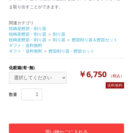
ま取り出すことができます。
関連カテゴリ
枕崎産鰹節・削り器
枕崎産鰹節・削り器
＞
削り器
枕崎産鰹節・削り器
＞
削り器
＞
鰹節削り器＆鰹節セット
ギフト・送料無料
ギフト・送料無料
＞
鰹節削り器・鰹節セット
化粧箱(有･無)
￥6,750
（税込）
送料無料
数量
買い物かごに入れる