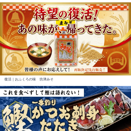
復活｜おふくろの味 坊津みそ