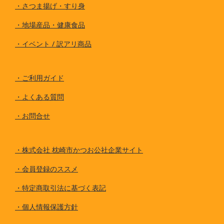
・
さつま揚げ・すり身
・
地場産品・健康食品
・
イベント / 訳アリ商品
・
ご利用ガイド
・
よくある質問
・
お問合せ
・
株式会社 枕崎市かつお公社企業サイト
・
会員登録のススメ
・
特定商取引法に基づく表記
・
個人情報保護方針