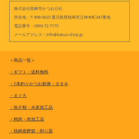
株式会社枕崎市かつお公社
所在地：〒898-0025 鹿児島県枕崎市立神本町347番地
電話番号：
0993-72-7175
メールアドレス：
info@katuo-shop.jp
＜商品一覧＞
・
ギフト・送料無料
・
1本釣りかつお刺身・タタキ
・
まぐろ
・
魚介類・水産加工品
・
精肉・肉加工品
・
枕崎産鰹節・削り器