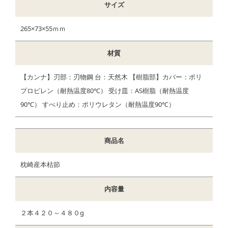
サイズ
265×73×55ｍｍ
材質
【カンナ】刃部：刃物鋼 台：天然木 【樹脂部】カバー：ポリ
プロピレン（耐熱温度80℃） 受け皿：AS樹脂（耐熱温度
90℃） すべり止め：ポリウレタン（耐熱温度90℃）
商品名
枕崎産本枯節
内容量
２本４２０～４８０g