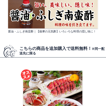
醤油・ふしぎ南蛮酢｜【薩摩の元気酢】いろいろな料理の隠し味に！
こちらの商品を追加購入で送料無料！
※同一配
送先に限る