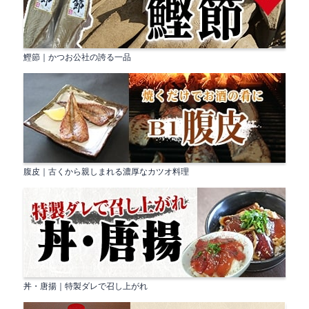
鰹節｜かつお公社の誇る一品
腹皮｜古くから親しまれる濃厚なカツオ料理
丼・唐揚｜特製ダレで召し上がれ