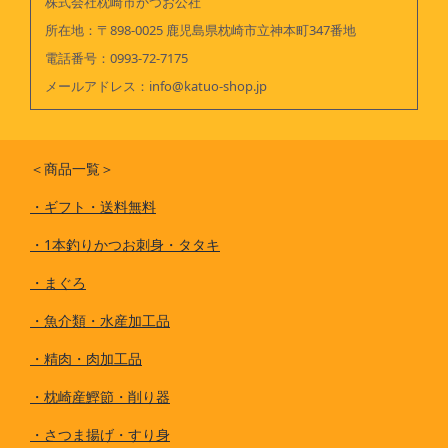
株式会社枕崎市かつお公社
所在地：〒898-0025 鹿児島県枕崎市立神本町347番地
電話番号：
0993-72-7175
メールアドレス：
info@katuo-shop.jp
＜商品一覧＞
・
ギフト・送料無料
・
1本釣りかつお刺身・タタキ
・
まぐろ
・
魚介類・水産加工品
・
精肉・肉加工品
・
枕崎産鰹節・削り器
・
さつま揚げ・すり身