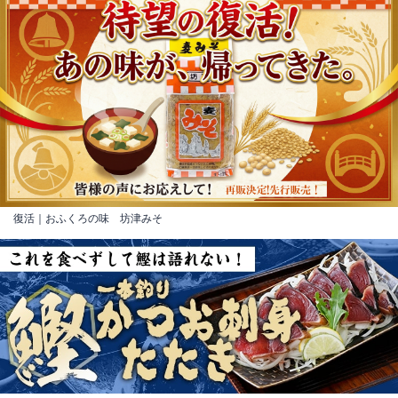
復活｜おふくろの味 坊津みそ