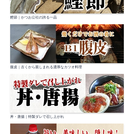
鰹節｜かつお公社の誇る一品
腹皮｜古くから親しまれる濃厚なカツオ料理
丼・唐揚｜特製ダレで召し上がれ