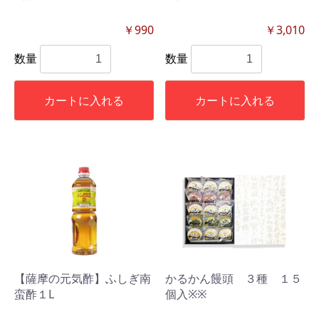
￥990
￥3,010
数量
数量
カートに入れる
カートに入れる
【薩摩の元気酢】ふしぎ南
かるかん饅頭 ３種 １５
蛮酢１L
個入※※