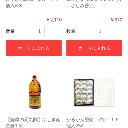
個入※※
口さしみ醤油）
￥2,110
￥370
数量
数量
カートに入れる
カートに入れる
【薩摩の元気酢】ふしぎ南
かるかん饅頭 (白) １５
蛮酢1.5L
個入※※