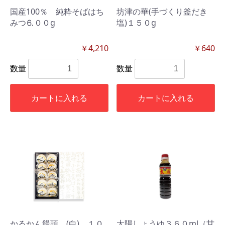
国産100％ 純粋そばはち
坊津の華(手づくり釜だき
みつ⒍００g
塩)１５０g
￥4,210
￥640
数量
数量
カートに入れる
カートに入れる
かるかん饅頭 (白) １０
太陽しょうゆ３６０ml（甘