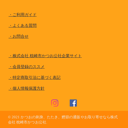
・
ご利用ガイド
・
よくある質問
・
お問合せ
・
株式会社 枕崎市かつお公社企業サイト
・
会員登録のススメ
・
特定商取引法に基づく表記
・
個人情報保護方針
© 2021
かつおの刺身、たたき、鰹節の通販やお取り寄せなら株式
会社 枕崎市かつお公社.