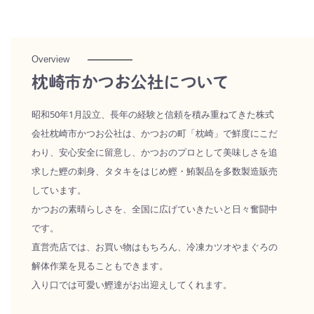
Overview
枕崎市かつお公社について
昭和50年1月設立、長年の経験と信頼を積み重ねてきた株式
会社枕崎市かつお公社は、かつおの町「枕崎」で鮮度にこだ
わり、安心安全に留意し、かつおのプロとして美味しさを追
求した鰹の刺身、タタキをはじめ鰹・鮪製品を多数製造販売
しています。
かつおの素晴らしさを、全国に広げていきたいと日々奮闘中
です。
直営売店では、お買い物はもちろん、冷凍カツオやまぐろの
解体作業を見ることもできます。
入り口では可愛い鰹達がお出迎えしてくれます。