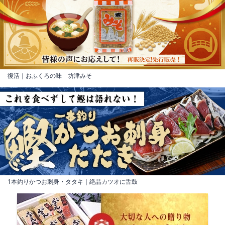
復活｜おふくろの味 坊津みそ
1本釣りかつお刺身・タタキ｜絶品カツオに舌鼓