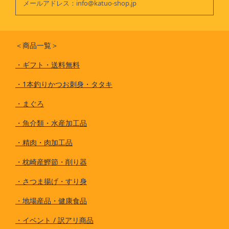
メールアドレス：
info@katuo-shop.jp
＜商品一覧＞
・
ギフト・送料無料
・
1本釣りかつお刺身・タタキ
・
まぐろ
・
魚介類・水産加工品
・
精肉・肉加工品
・
枕崎産鰹節・削り器
・
さつま揚げ・すり身
・
地場産品・健康食品
・
イベント / 訳アリ商品